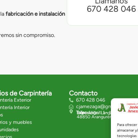
Llámanos
670 428 046
la
fabricación e instalación
aremos sin compromiso.
ios de Carpintería
Contacto
ntería Exterior
670 428 046
cjamezaga@gmail.com
ntería Interior
Taller
: Urgoiti 1 - bajo
Exposición
: Langilleen Etorbid
os
48850 Aranguren (Bizkaia)
rios y muebles
Para ofrecer
nidades
almacenar y/
tecnologías
rcios