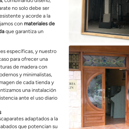
s
, combinando diseño,
arate no solo debe ser
esistente y acorde a la
bajamos con
materiales de
ida
que garantiza un
s específicas, y nuestro
caso para ofrecer una
turas de madera con
dernos y minimalistas,
imagen de cada tienda y
ntizamos una instalación
stencia ante el uso diario
s
scaparates adaptados a la
acabados que potencian su