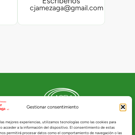
Escríbenos
cjamezaga@gmail.com
Gestionar consentimiento
ea 37
Página web subvencionada mediante el programa
Kit Digital, cofinanciada por los fondos Next
 las mejores experiencias, utilizamos tecnologías como las cookies para
Generation (EU) del Mecanismo de Recuperación y
o acceder a la información del dispositivo. El consentimiento de estas
Resiliencia.
 nos permitirá procesar datos como el comportamiento de navegación o las