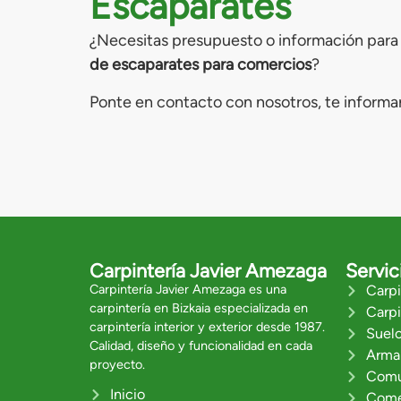
Escaparates
¿Necesitas presupuesto o información para 
de escaparates para comercios
?
Ponte en contacto con nosotros, te inform
Carpintería Javier Amezaga
Servic
Carpintería Javier Amezaga es una
Carpi
carpintería en Bizkaia especializada en
Carpi
carpintería interior y exterior desde 1987.
Suel
Calidad, diseño y funcionalidad en cada
Arma
proyecto.
Comu
Inicio
Come