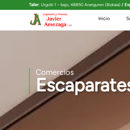
Taller
: Urgoiti 1 – bajo, 48850 Aranguren (Bizkaia)
/ Ex
Inicio
S
Comercios
Escaparate